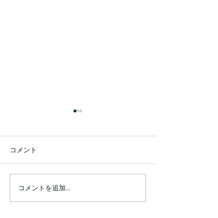
コメント
コメントを追加…
発見や喜びがたくさんあ
セッション中に
りすぎて書ききれない程
ほど涙が出て、
です💗
癒やされた