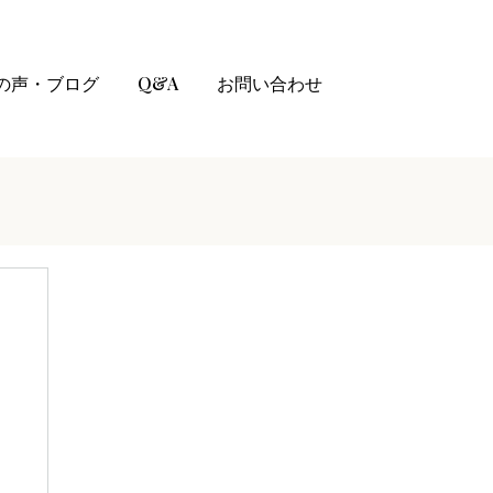
の声・ブログ
Q&A
お問い合わせ