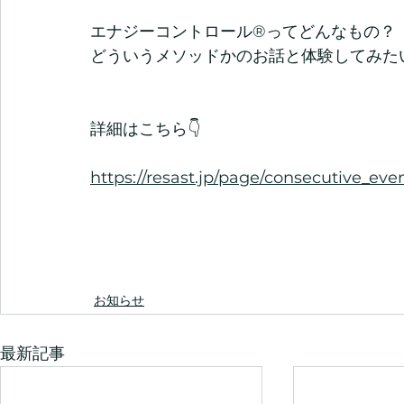
エナジーコントロール®ってどんなもの？
どういうメソッドかのお話と体験してみた
詳細はこちら👇
https://resast.jp/page/consecutive_eve
お知らせ
最新記事