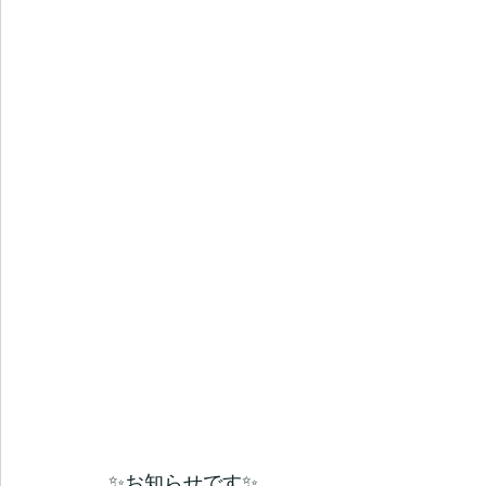
✨お知らせです✨