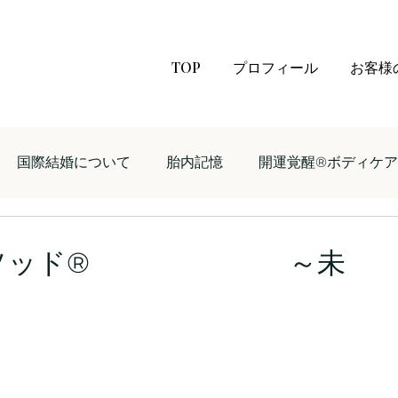
TOP
プロフィール
お客様
国際結婚について
胎内記憶
開運覚醒®ボディケア
講座
えメソッド® ～未
～