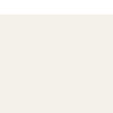
んにょんさんとのコラボ報告
講座開催し
会、無事終了しました✨