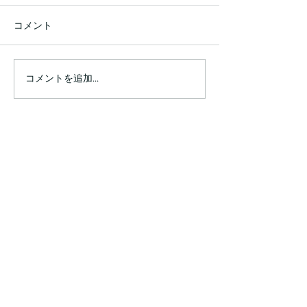
コメント
コメントを追加…
発見や喜びがたくさんあ
セッション中に
りすぎて書ききれない程
ほど涙が出て、
です💗
癒やされた