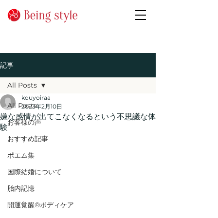
記事
All Posts
kouyoiraa
All Posts
2023年2月10日
嫌な感情が出てこなくなるという不思議な体
お客様の声
験
おすすめ記事
ポエム集
国際結婚について
胎内記憶
開運覚醒®ボディケア