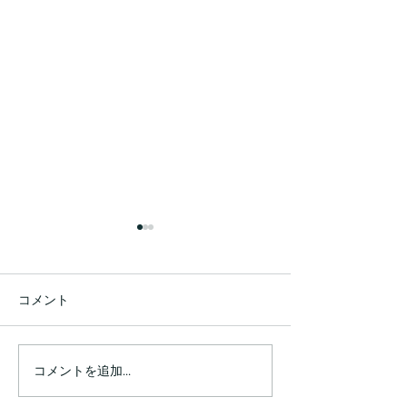
コメント
コメントを追加…
発見や喜びがたくさんあ
自分の内側でギ
りすぎて書ききれない程
ジした安堵感を