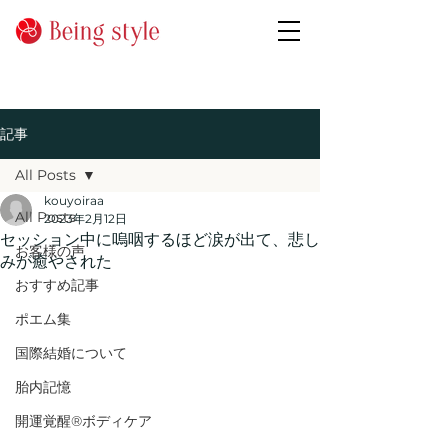
記事
All Posts
kouyoiraa
All Posts
2023年2月12日
セッション中に嗚咽するほど涙が出て、悲し
お客様の声
みが癒やされた
おすすめ記事
ポエム集
国際結婚について
胎内記憶
開運覚醒®ボディケア